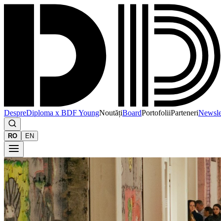
Despre
Diploma x BDF Young
Noutăți
Board
Portofolii
Parteneri
Newsle
RO
EN