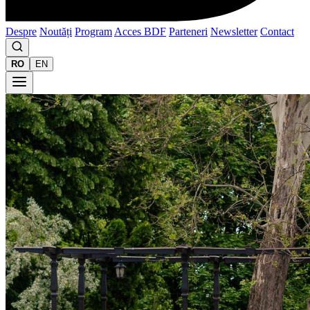
Despre
Noutăți
Program
Acces BDF
Parteneri
Newsletter
Contact
RO
EN