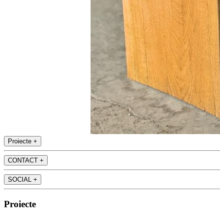
Proiecte
+
CONTACT
+
SOCIAL
+
Proiecte