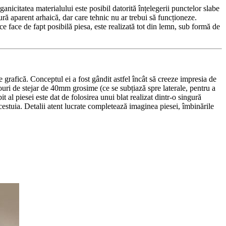
nicitatea materialului este posibil datorită înțelegerii punctelor slabe
ură aparent arhaică, dar care tehnic nu ar trebui să funcționeze.
ce face de fapt posibilă piesa, este realizată tot din lemn, sub formă de
e grafică. Conceptul ei a fost gândit astfel încât să creeze impresia de
nouri de stejar de 40mm grosime (ce se subțiază spre laterale, pentru a
 al piesei este dat de folosirea unui blat realizat dintr-o singură
 acestuia. Detalii atent lucrate completează imaginea piesei, îmbinările