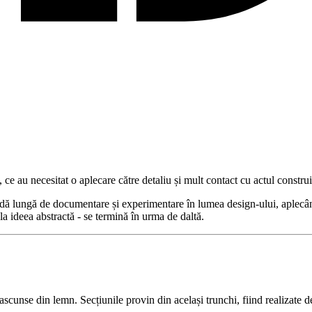
 ce au necesitat o aplecare către detaliu și mult contact cu actul construir
ă lungă de documentare și experimentare în lumea design-ului, aplecându-s
la ideea abstractă - se termină în urma de daltă.
 ascunse din lemn. Secțiunile provin din același trunchi, fiind realizate d