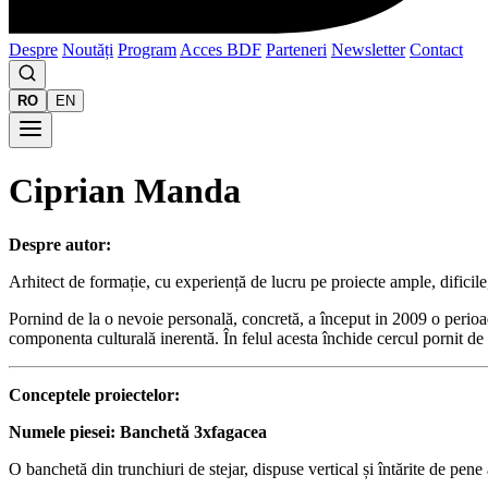
Despre
Noutăți
Program
Acces BDF
Parteneri
Newsletter
Contact
RO
EN
Ciprian Manda
Despre autor:
Arhitect de formație, cu experiență de lucru pe proiecte ample, dificile,
Pornind de la o nevoie personală, concretă, a început in 2009 o perioad
componenta culturală inerentă. În felul acesta închide cercul pornit de 
Conceptele proiectelor:
Numele piesei: Banchetă 3xfagacea
O banchetă din trunchiuri de stejar, dispuse vertical și întărite de pene