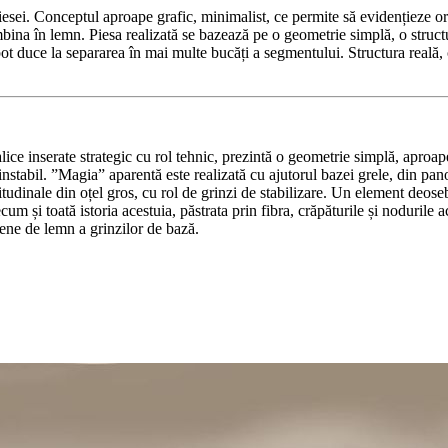
sei. Conceptul aproape grafic, minimalist, ce permite să evidențieze orga
îmbina în lemn. Piesa realizată se bazează pe o geometrie simplă, o struct
pot duce la separarea în mai multe bucăți a segmentului. Structura reală, 
alice inserate strategic cu rol tehnic, prezintă o geometrie simplă, aproap
u instabil. ”Magia” aparentă este realizată cu ajutorul bazei grele, din pa
tudinale din oțel gros, cu rol de grinzi de stabilizare. Un element deosebit
cum și toată istoria acestuia, păstrata prin fibra, crăpăturile și nodurile
pene de lemn a grinzilor de bază.