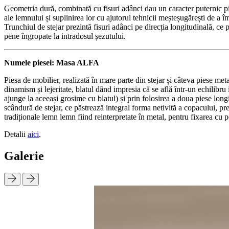
Geometria dură, combinată cu fisuri adânci dau un caracter puternic pie
ale lemnului și suplinirea lor cu ajutorul tehnicii meșteșugărești de a 
Trunchiul de stejar prezintă fisuri adânci pe direcția longitudinală, ce 
pene îngropate la intradosul șezutului.
Numele piesei: Masa ALFA
Piesa de mobilier, realizată în mare parte din stejar și câteva piese met
dinamism și lejeritate, blatul dând impresia că se află într-un echilibr
ajunge la aceeași grosime cu blatul) și prin folosirea a doua piese longi
scândură de stejar, ce păstrează integral forma netivită a copacului, pre
tradiționale lemn lemn fiind reinterpretate în metal, pentru fixarea cu 
Detalii
aici
.
Galerie