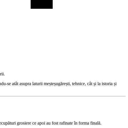
ii.
e atât asupra laturii meșteșugărești, tehnice, cât și la istoria și
ecupături grosiere ce apoi au fost rafinate în forma finală.