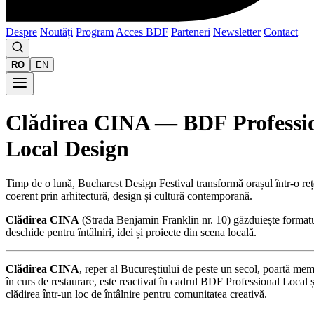
Despre
Noutăți
Program
Acces BDF
Parteneri
Newsletter
Contact
RO
EN
Clădirea CINA — BDF Professi
Local Design
Timp de o lună, Bucharest Design Festival transformă orașul într-o rețea
coerent prin arhitectură, design și cultură contemporană.
Clădirea CINA
(Strada Benjamin Franklin nr. 10) găzduiește format
deschide pentru întâlniri, idei și proiecte din scena locală.
Clădirea CINA
, reper al Bucureștiului de peste un secol, poartă mem
în curs de restaurare, este reactivat în cadrul BDF Professional Local 
clădirea într-un loc de întâlnire pentru comunitatea creativă.