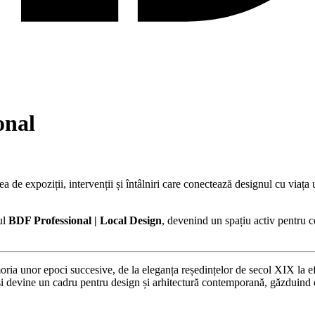
onal
 de expoziții, intervenții și întâlniri care conectează designul cu viața 
ul
BDF Professional | Local Design
, devenind un spațiu activ pentru c
oria unor epoci succesive, de la eleganța reședințelor de secol XIX la efe
și devine un cadru pentru design și arhitectură contemporană, găzduind o