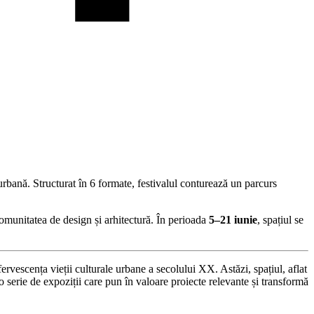
urbană. Structurat în 6 formate, festivalul conturează un parcurs
omunitatea de design și arhitectură. În perioada
5–21 iunie
, spațiul se
rvescența vieții culturale urbane a secolului XX. Astăzi, spațiul, aflat
 serie de expoziții care pun în valoare proiecte relevante și transformă