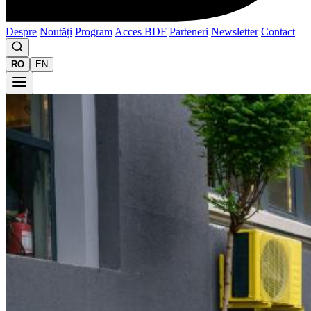
Despre
Noutăți
Program
Acces BDF
Parteneri
Newsletter
Contact
RO
EN