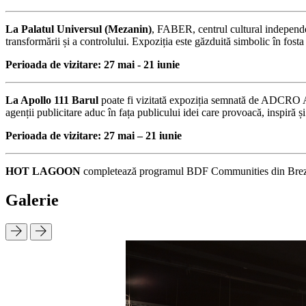
La Palatul Universul (Mezanin)
, FABER, centrul cultural independ
transformării și a controlului. Expoziția este găzduită simbolic în fosta
Perioada de vizitare: 27 mai - 21 iunie
La Apollo 111 Barul
poate fi vizitată expoziția semnată de ADCRO A
agenții publicitare aduc în fața publicului idei care provoacă, inspiră ș
Perioada de vizitare: 27 mai – 21 iunie
HOT LAGOON
completează programul BDF Communities din Brezoia
Galerie