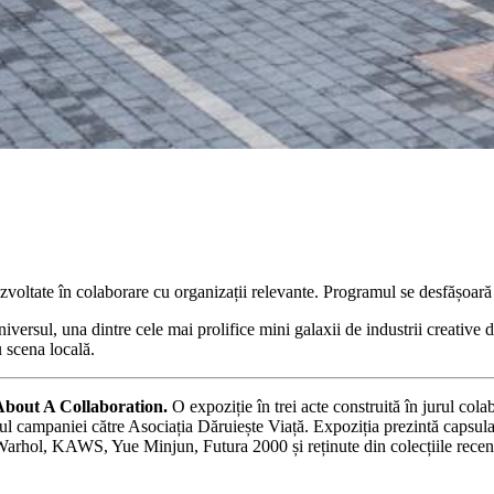
zvoltate în colaborare cu organizații relevante. Programul se desfășoară
 Universul, una dintre cele mai prolifice mini galaxii de industrii creative
 scena locală.
About A Collaboration.
O expoziție în trei acte construită în jurul cola
l campaniei către Asociația Dăruiește Viață. Expoziția prezintă capsul
Warhol, KAWS, Yue Minjun, Futura 2000 și reținute din colecțiile rec