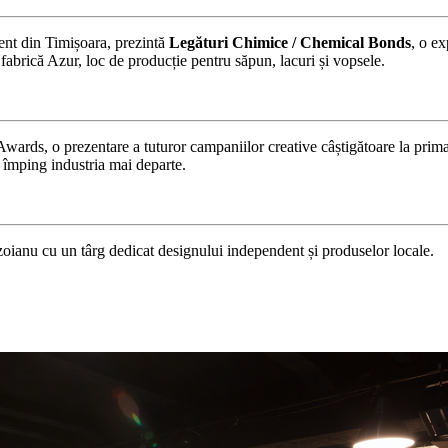
ent din Timișoara, prezintă
Legături Chimice / Chemical Bonds
, o e
 fabrică Azur, loc de producție pentru săpun, lacuri și vopsele.
wards, o prezentare a tuturor campaniilor creative câștigătoare la pr
i împing industria mai departe.
nu cu un târg dedicat designului independent și produselor locale.